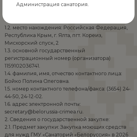
Администрация санатория.
1. Сведения о заказчике (организаторе):
Государственное медицинское учреждение
«Санаторий «Белоруссия».
1.2. место нахождения: Российская Федерация,
Республика Крым, г. Ялта, пгт. Кореиз,
Мисхорский спуск, 2
1.3. основной государственный
регистрационный номер (организатора)
1159102036741.
1.4. фамилия, имя, отчество контактного лица:
Бойко Полина Олеговна.
1.5. номер контактного телефона/факса: (3654) 24-
44-50, 24-12-02.
1.6. адрес электронной почты:
secretary@belorussia-crimea.ru.
2. Сведения о государственной закупке:
2.1. Предмет закупки: Закупка моющих средств
для нужд ГМУ «Санаторий «Белоруссия» в 2026