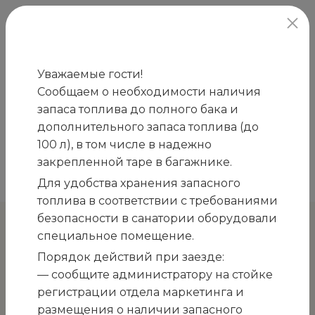
официальный сайт
Уважаемые гости!
Сообщаем о необходимости наличия
Главная
Закупки
ПРИГЛАШЕНИЕ к участию
запаса топлива до полного бака и
/
/
в процедуре запроса ценовых предложений на
дополнительного запаса топлива (до
закупку моющих средств для нужд ГМУ
100 л), в том числе в надежно
«Санаторий «Белоруссия» в 2026 году из двух
закрепленной таре в багажнике.
лотов
Для удобства хранения запасного
топлива в соответствии с требованиями
безопасности в санатории оборудовали
специальное помещение.
К остальным закупкам
Порядок действий при заезде:
ПРИГЛАШЕНИЕ к участию
— сообщите администратору на стойке
регистрации отдела маркетинга и
в процедуре запроса
размещения о наличии запасного