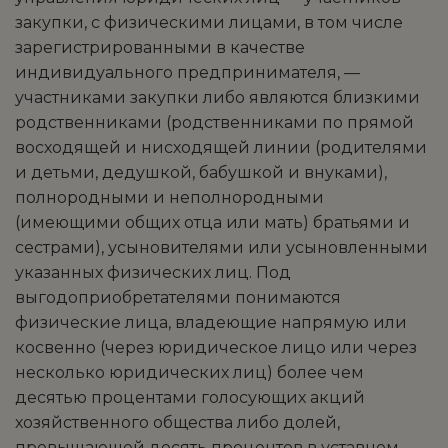
закупки, с физическими лицами, в том числе
зарегистрированными в качестве
индивидуального предпринимателя, —
участниками закупки либо являются близкими
родственниками (родственниками по прямой
восходящей и нисходящей линии (родителями
и детьми, дедушкой, бабушкой и внуками),
полнородными и неполнородными
(имеющими общих отца или мать) братьями и
сестрами), усыновителями или усыновленными
указанных физических лиц. Под
выгодоприобретателями понимаются
физические лица, владеющие напрямую или
косвенно (через юридическое лицо или через
несколько юридических лиц) более чем
десятью процентами голосующих акций
хозяйственного общества либо долей,
превышающей десять процентов в уставном