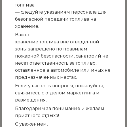
ценовых предложений на
топлива;
закупку моющих средств
— следуйте указаниям персонала для
безопасной передачи топлива на
для нужд ГМУ «Санаторий
хранение.
«Белоруссия» в 2026 году
Важно:
хранение топлива вне отведенной
из двух лотов
зоны запрещено по правилам
пожарной безопасности, санаторий не
ПРИГЛАШЕНИЕ
несет ответственность за топливо,
к участию в процедуре запроса ценовых
оставленное в автомобиле или иных не
предложений на закупку моющих средств для
предназначенных местах.
нужд ГМУ «Санаторий «Белоруссия» в 2026 году
Если у вас есть вопросы, пожалуйста,
из двух лотов
свяжитесь с отделом маркетинга и
г. Ялта, пгт. Кореиз
размещения.
16.12.2025г.
Благодарим за понимание и желаем
Вид процедуры закупки: запрос ценовых
приятного отдыха!
предложений. Состоится 11.00 ч. 23 декабря
С уважением,
2025г.