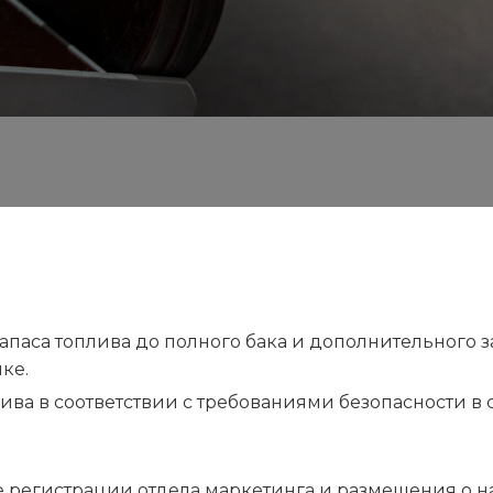
 тренировки в фитнес-зале
Фитнес
 упражнений,
Комплекс интенсивны
аса топлива до полного бака и дополнительного запа
ая индивидуальные
улучшение работы сер
ке.
может Вам без стресса
повышение общей физ
лива в соответствии с требованиями безопасности 
ьтат.
используется как собс
оборудование.
 регистрации отдела маркетинга и размещения о н