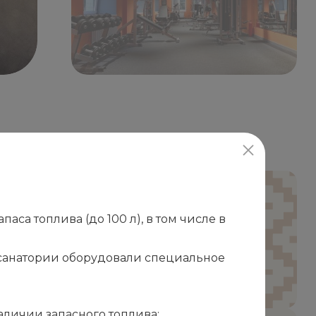
х силовых упражнений направлен на
са топлива (до 100 л), в том числе в
дца, поддержание мышц в тонусе и
ической активности. В тренировках
в санатории оборудовали специальное
твенный вес тела, так и дополнительное
аличии запасного топлива;