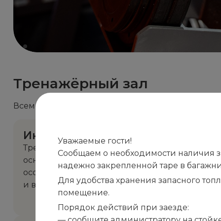
Тренажёрный зал
Всем гостям «Санатория «Белоруссия» доступны
Индивидуальные тренировки
Уважаемые гости!
Тренер составит Вам персональный комплекс
Сообщаем о необходимости наличия зап
основываясь на Ваших пожеланиях и учитыв
надежно закрепленной таре в багажни
особенности организма. Совместная работа по
Для удобства хранения запасного топ
и вреда для здоровья увидеть желаемый резул
помещение.
Порядок действий при заезде:
— сообщите администратору на стойке