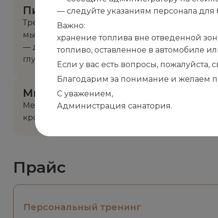
Пилатес
— следуйте указаниям персонала для 
Тренировки по пилатесу благотворно влияют н
Важно:
мышечного корсета, развитие гибкости и бала
хранение топлива вне отведенной зон
— динамические нагрузки в медленном темпе
топливо, оставленное в автомобиле и
глубокие мышцы и требуют высокой концентр
Если у вас есть вопросы, пожалуйста,
Благодарим за понимание и желаем п
Миофасциальный релиз
С уважением,
Методика самомассажа с использованием спе
Администрация санатория.
кровообращения и питания тканей. Также им
Прайс
Персональный тренинг