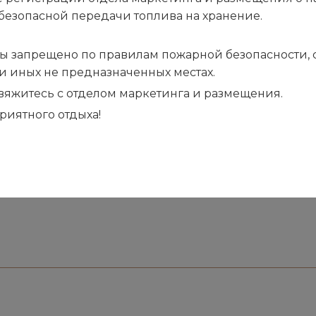
Стретчинг
безопасной передачи топлива на хранение.
а осанку, укрепление
Специальный комплек
нса. Основа пилатеса
мышечно-связочного а
ы запрещено по правилам пожарной безопасности, са
, которые задействуют
развивается гибкость,
ли иных не предназначенных местах.
ации.
ускоряется процесс в
 свяжитесь с отделом маркетинга и размещения.
риятного отдыха!
циального оборудования способствует проработке
еет лимфодренажный и противоотечный эффект.