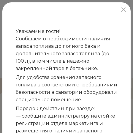
официальный сайт
Уважаемые гости!
Сообщаем о необходимости наличия
Главная
Лечение и оздоровление в
запаса топлива до полного бака и
/
санатории
Процедуры
НЛОК и ВЛОК:
дополнительного запаса топлива (до
/
/
100 л), в том числе в надежно
надвенное и внутривенное лазерное облучение
закрепленной таре в багажнике.
крови
Для удобства хранения запасного
топлива в соответствии с требованиями
НЛОК и ВЛОК: надвенное и
безопасности в санатории оборудовали
внутривенное лазерное облучение
специальное помещение.
крови
Порядок действий при заезде:
— сообщите администратору на стойке
Процедура облучения клеток крови лазером без
регистрации отдела маркетинга и
введения источника излучения под
размещения о наличии запасного
поверхность кожи называется надвенной. При