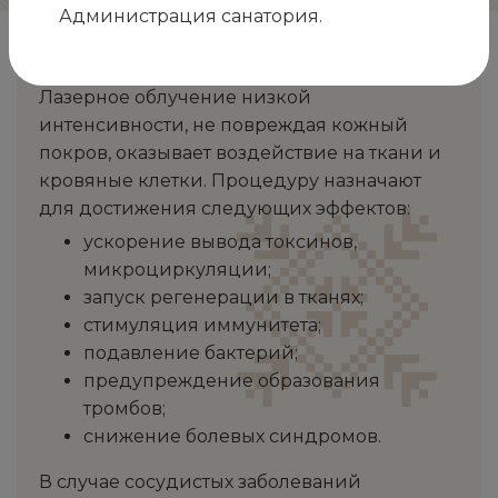
Администрация санатория.
Зачем нужна процедура НЛОК
Лазерное облучение низкой
интенсивности, не повреждая кожный
покров, оказывает воздействие на ткани и
кровяные клетки. Процедуру назначают
для достижения следующих эффектов:
ускорение вывода токсинов,
микроциркуляции;
запуск регенерации в тканях;
стимуляция иммунитета;
подавление бактерий;
предупреждение образования
тромбов;
снижение болевых синдромов.
В случае сосудистых заболеваний