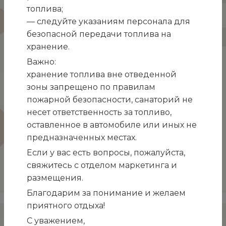
топлива;
этой манипуляции врач проводит облучение
— следуйте указаниям персонала для
лазерным лучом кожного покрова, стенок сосуда
безопасной передачи топлива на
и проходящей в сосуде крови.
хранение.
Важно:
хранение топлива вне отведенной
зоны запрещено по правилам
пожарной безопасности, санаторий не
несет ответственность за топливо,
оставленное в автомобиле или иных не
предназначенных местах.
Если у вас есть вопросы, пожалуйста,
свяжитесь с отделом маркетинга и
размещения.
Благодарим за понимание и желаем
приятного отдыха!
TravelLine
С уважением,