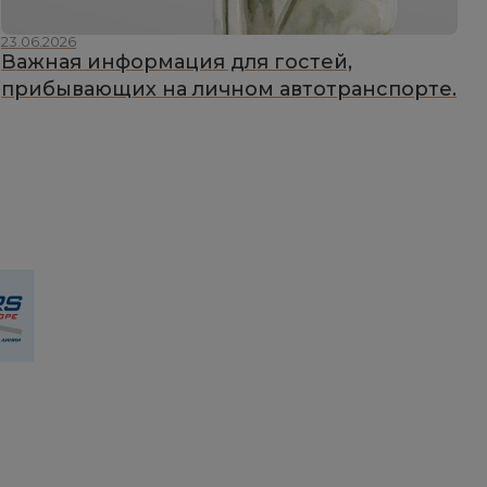
23.06.2026
1
Важная информация для гостей,
прибывающих на личном автотранспорте.
«