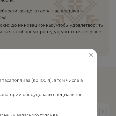
ности.
ности каждого гостя. Наша задача —
ья.
еских до инновационных, чтобы удовлетворить
иться с выбором процедур, учитывая текущее
са топлива (до 100 л), в том числе в
в санатории оборудовали специальное
Хвойная ванна
аличии запасного топлива;