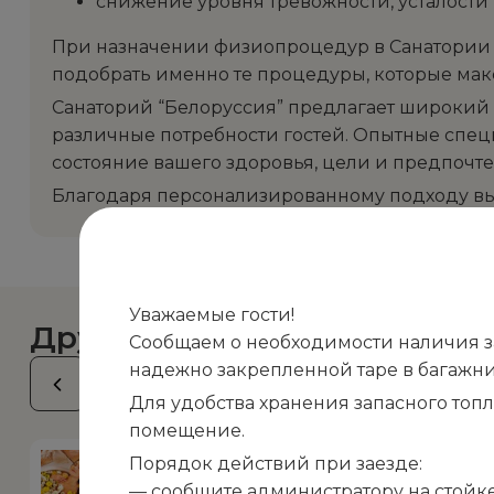
снижение уровня тревожности, усталости
При назначении физиопроцедур в Санатории 
подобрать именно те процедуры, которые мак
Санаторий “Белоруссия” предлагает широкий 
различные потребности гостей. Опытные спец
состояние вашего здоровья, цели и предпочте
Благодаря персонализированному подходу вы
Уважаемые гости!
Другие процедуры
Сообщаем о необходимости наличия зап
надежно закрепленной таре в багажни
Для удобства хранения запасного топ
помещение.
Порядок действий при заезде:
Травяная ванна
— сообщите администратору на стойке