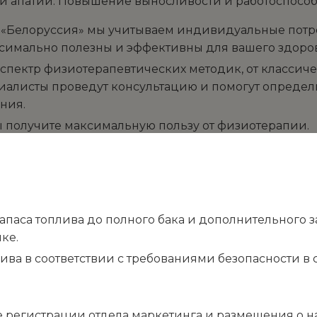
 и апатии. Повышение выносливости и работоспособ
«Белоруссия» мы учитываем индивидуальные потреб
симально полезны и эффективны для вашего здоров
спектр физиотерапевтических методик, от классич
иалисты проведут консультацию и помогут определ
ния.
 получите максимальную пользу от физиотерапии.
аса топлива до полного бака и дополнительного запа
ке.
лива в соответствии с требованиями безопасности 
Бишофитная ванна
 регистрации отдела маркетинга и размещения о н