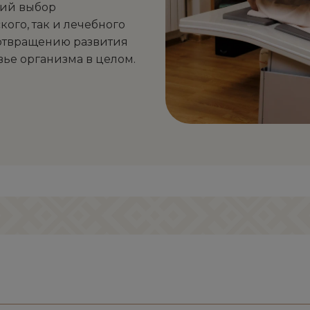
кий выбор
ого, так и лечебного
отвращению развития
вье организма в целом.