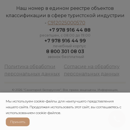
Наш номер в едином реестре объектов
классификации в сфере туристской индустрии
-
С912025000570
+7 978 916 44 88
ресепшен, c 08:00 до 19:00
+7 978 916 44 99
лечебный корпус
8 800 301 08 03
звонок бесплатный
Политика обработки
Согласие на обработку
персональных данных
персональных данных
© 2026 "Санаторий Белоруссия". Все права защищены. Информация,
размещенная на сайте, не является публичной офертой
сайт создан
webarena.pro
Мы используем cookie-файлы для наилучшего представления
нашего сайта. Продолжая использовать этот сайт, вы соглашаетесь с
использованием cookie-файлов.
Принять