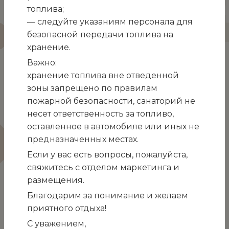
топлива;
интенсивность защитных функций и обменных
— следуйте указаниям персонала для
процессов, а также усиливается сперматогенез.
безопасной передачи топлива на
Во многих отраслях медицины нафталан
хранение.
считается незаменимым методом лечения.
Важно:
Соответственно, в организме человека
хранение топлива вне отведенной
нафталан оказывает прямое действие
зоны запрещено по правилам
практически на все системы организма.
пожарной безопасности, санаторий не
несет ответственность за топливо,
оставленное в автомобиле или иных не
предназначенных местах.
Если у вас есть вопросы, пожалуйста,
свяжитесь с отделом маркетинга и
размещения.
Благодарим за понимание и желаем
приятного отдыха!
С уважением,