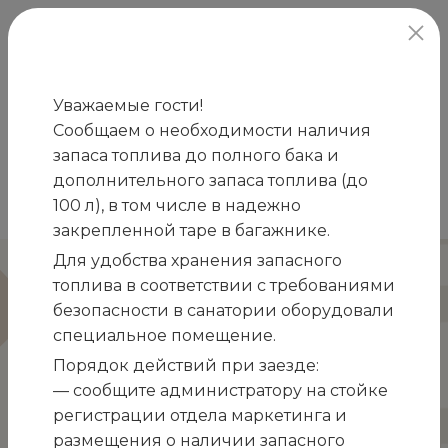
официальный сайт
Уважаемые гости!
Сообщаем о необходимости наличия
Главная
Лечение и оздоровление в
запаса топлива до полного бака и
/
санатории
Процедуры
Нафталановые
дополнительного запаса топлива (до
/
/
100 л), в том числе в надежно
ванны
закрепленной таре в багажнике.
Для удобства хранения запасного
Нафталановые ванны
топлива в соответствии с требованиями
безопасности в санатории оборудовали
Нафталан — сорт нефти черно-коричневого
специальное помещение.
цвета с характерным запахом. Основными
Порядок действий при заезде:
средствами воздействия являются
— сообщите администратору на стойке
углеводороды, входящие в состав многих
регистрации отдела маркетинга и
ферментов, гормонов и других физиологически
размещения о наличии запасного
активных веществ. За счет этого активируется