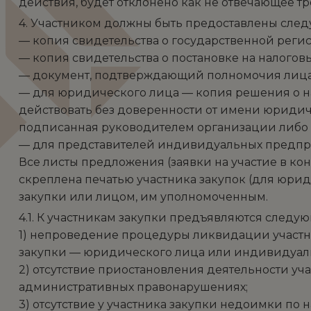
действия, будет отклонено как не отвечающее 
4. Участником должны быть предоставлены сле
— копия свидетельства о государственной регис
— копия свидетельства о постановке на налоговы
— документ, подтверждающий полномочия лица 
— для юридического лица — копия решения о на
действовать без доверенности от имени юридич
подписанная руководителем организации либо 
— для представителей индивидуальных предпри
Все листы предложения (заявки на участие в ко
скреплена печатью участника закупок (для юр
закупки или лицом, им уполномоченным.
4.1. К участникам закупки предъявляются следу
1) непроведение процедуры ликвидации участни
закупки — юридического лица или индивидуаль
2) отсутствие приостановления деятельности у
административных правонарушениях;
3) отсутствие у участника закупки недоимки по