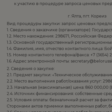
к участию в процедуре запроса ценовых пре
г. Ялта,
Вид процедуры закупки: запрос ценовых предложен
1. Сведения о заказчике (организаторе): Госуд
1.2. Место нахождения: 298671, Российская Федера
1.3. Основной государственный регистрационный 
1.4. Фамилия, имя, отчество контактного лица: Б
1.5. Номер контактного телефона/факса: +7 (3654) 2
1.6. Адрес электронной почты: secretary@belorussi
2. Сведения о закупке:
2.1. Предмет закупки: «Техническое обслуживани
2.2. Место выполнения работ/оказания услуг: 2986
2.3. Начальная (максимальная) цена: 860 000,00 
2.4. Источник финансирования: собственные сре
2.5. Условия оплаты: безналичный расчет за фа
Сторонами актов приемки выполненных работ, бе