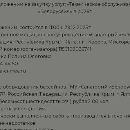
дложений на закупку услуг: «Техническое обслужив
«Белоруссия» в 2026г.
 пгт. Кореиз 22 декаб
ий, состоится в 11:00ч. 29.12.2025г.
арственное медицинское учреждение «Санаторий «Бе
ция, Республика Крым, г. Ялта, пгт. Кореиз, Мисхорск
номер (организатора) 1159102036741.
ойко Полина Олеговна.
4-44-50.
a-crimea.ru
е оборудования бассейнов ГМУ «Санаторий «Белорусс
71, Российская Федерация, Республика Крым, г. Ялта,
(Восемьсот шестьдесят тысяч) рублей 00 коп.
дства учреждения.
ктически выполненные работы производится в течени
з недостатков.