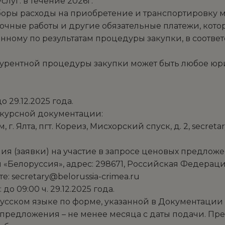
слуг: в течение 2026г.
, сборы расходы на приобретение и транспортировку
узочные работы и другие обязательные платежи, кот
нному по результатам процедуры закупки, в соотве
нкурентной процедуры закупки может быть любое юр
 29.12.2025 года.
нкурсной документации:
. Ялта, пгт. Кореиз, Мисхорский спуск, д. 2, secretar
ния (заявки) на участие в запросе ценовых предло
«Белоруссия», адрес: 298671, Российская Федерация,
е: secretary@belorussia-crimea.ru
о 09:00 ч. 29.12.2025 года.
а русском языке по форме, указанной в Документац
я предложения – не менее месяца с даты подачи. П