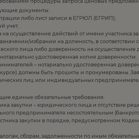
требованиям процедуры запроса ценовых предложен
дующие документы:
трации либо лист записи в ЕГРЮЛ (ЕГРИП);
й учет;
на осуществление действий от имени участника за
значении/избрании на должность, в соответствии 
еского лица либо доверенность на осуществление 
нотариально удостоверенная копия доверенности;
нимателей – нотариально удостоверенная доверен
нкурсе) должны быть прошиты и пронумерованы. Зая
идических лиц или индивидуальных предпринимате
ющие единые обязательные требования:
ка закупки – юридического лица и отсутствие реш
ного предпринимателя несостоятельным (банкротом
частника закупки в порядке, предусмотренном Код
 налогам, сборам, задолженности по иным обязате