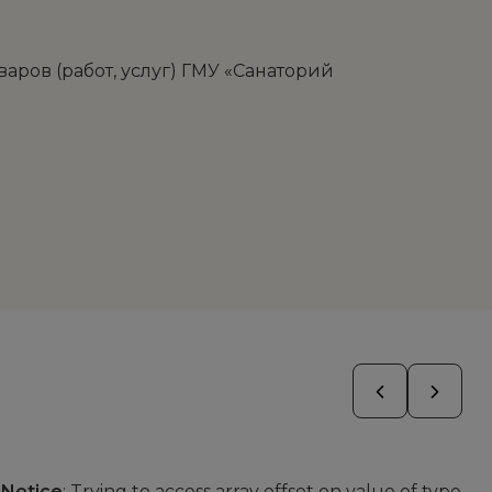
ров (работ, услуг) ГМУ «Санаторий
Notice
: Trying to access array offset on value of type