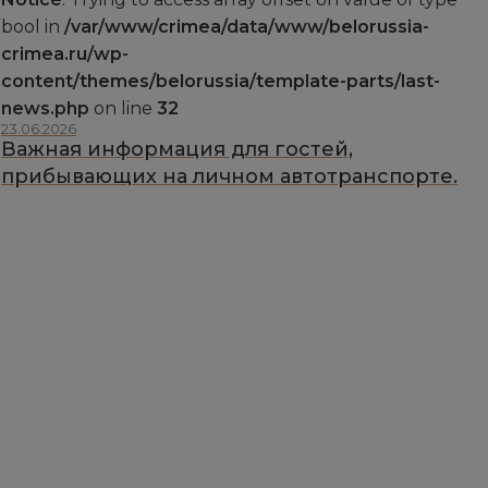
bool in
/var/www/crimea/data/www/belorussia-
crimea.ru/wp-
content/themes/belorussia/template-parts/last-
news.php
on line
32
23.06.2026
Важная информация для гостей,
прибывающих на личном автотранспорте.
1
«