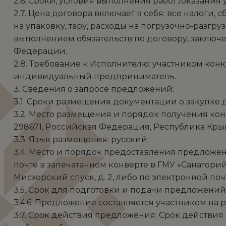
2.6. Сроки, условия выполнения работ /оказания у
2.7. Цена договора включает в себя: все налоги
на упаковку, тару, расходы на погрузочно-разгр
выполнением обязательств по договору, заключе
Федерации.
2.8. Требование к Исполнителю: участником ко
индивидуальный предприниматель.
3. Сведения о запросе предложений:
3.1. Сроки размещения документации о закупке до
3.2. Место размещения и порядок получения ко
298671, Российская Федерация, Республика Крым, г
3.3. Язык размещения: русский.
3.4. Место и порядок предоставления предложе
почте в запечатанном конверте в ГМУ «Санаторий 
Мисхорский спуск, д. 2, либо по электронной почт
3.5. Срок для подготовки и подачи предложений: д
3.4.6. Предложение составляется участником н
3.7. Срок действия предложения: Срок действи