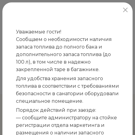
официальный сайт
Уважаемые гости!
Сообщаем о необходимости наличия
Главная
Закупки
ПРИГЛАШЕНИЕ к участию
запаса топлива до полного бака и
/
/
в процедуре запроса ценовых предложений на
дополнительного запаса топлива (до
закупку гладильного каландра для нужд
100 л), в том числе в надежно
прачечной ГМУ «Санаторий «Белоруссия» по
закрепленной таре в багажнике.
адресу: Республика Крым, г. Ялта, пгт. Кореиз,
Для удобства хранения запасного
Мисхорский спуск, 2»
топлива в соответствии с требованиями
безопасности в санатории оборудовали
специальное помещение.
К остальным закупкам
Порядок действий при заезде:
— сообщите администратору на стойке
ПРИГЛАШЕНИЕ к участию
регистрации отдела маркетинга и
размещения о наличии запасного