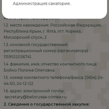
Администрация санатория.
1. Сведения о заказчике (организаторе):
Государственное медицинское учреждение
«Санаторий «Белоруссия»
1.2. место нахождения: Российская Федерация,
Республика Крым, г. Ялта, пгт. Кореиз,
Мисхорский спуск, 2
1.3. основной государственный
регистрационный номер (организатора)
1159102036741.
1.4. фамилия, имя, отчество контактного лица:
Бойко Полина Олеговна.
1.5. номер контактного телефона/факса: (3654) 24-
44-50, 24-12-02.
1.6. адрес электронной почты:
secretary@belorussia-crimea.ru.
2. Сведения о государственной закупке: