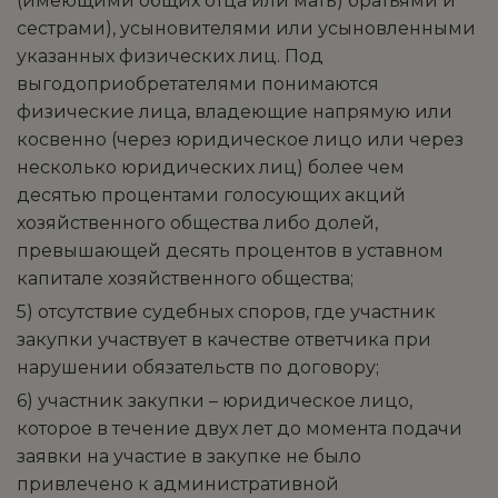
(имеющими общих отца или мать) братьями и
сестрами), усыновителями или усыновленными
указанных физических лиц. Под
выгодоприобретателями понимаются
физические лица, владеющие напрямую или
косвенно (через юридическое лицо или через
несколько юридических лиц) более чем
десятью процентами голосующих акций
хозяйственного общества либо долей,
превышающей десять процентов в уставном
капитале хозяйственного общества;
5) отсутствие судебных споров, где участник
закупки участвует в качестве ответчика при
нарушении обязательств по договору;
6) участник закупки – юридическое лицо,
которое в течение двух лет до момента подачи
заявки на участие в закупке не было
привлечено к административной