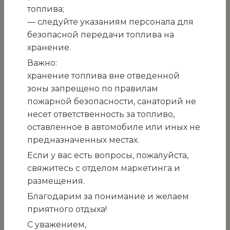
в процедуре запроса
топлива;
ценовых предложений на
— следуйте указаниям персонала для
закупку гладильного
безопасной передачи топлива на
хранение.
каландра для нужд
Важно:
прачечной ГМУ
хранение топлива вне отведенной
зоны запрещено по правилам
«Санаторий «Белоруссия»
пожарной безопасности, санаторий не
по адресу: Республика
несет ответственность за топливо,
Крым, г. Ялта, пгт. Кореиз,
оставленное в автомобиле или иных не
предназначенных местах.
Мисхорский спуск, 2»
Если у вас есть вопросы, пожалуйста,
свяжитесь с отделом маркетинга и
г. Ялта, пгт.
размещения.
Кореи
Благодарим за понимание и желаем
08.05.2026г.
приятного отдыха!
Вид процедуры закупки: запрос ценовых
С уважением,
предложений. Состоится в 15.00 ч. 14 мая 2026г.