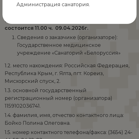
25.03.2026г.
Администрация санатория.
Вид процедуры закупки: открытый конкурс,
состоится 11.00 ч. 09.04.2026г.
Сведения о заказчике (организаторе):
Государственное медицинское
учреждение «Санаторий «Белоруссия»
1.2. место нахождения: Российская Федерация,
Республика Крым, г. Ялта, пгт. Кореиз,
Мисхорский спуск, 2.
1.3. основной государственный
регистрационный номер (организатора)
1159102036741.
1.4. фамилия, имя, отчество контактного лица:
Бойко Полина Олеговна.
1.5. номер контактного телефона/факса: (3654) 24-