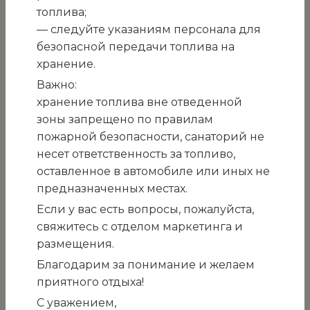
закупку услуг по охране
топлива;
объектов ГМУ «Санаторий
— следуйте указаниям персонала для
безопасной передачи топлива на
«Белоруссия» на период с
хранение.
даты заключения договора
Важно:
хранение топлива вне отведенной
по 31.03.2027
зоны запрещено по правилам
пожарной безопасности, санаторий не
ПРИГЛАШЕНИЕ
несет ответственность за топливо,
к участию в открытом конкурсе
оставленное в автомобиле или иных не
на закупку
услуг по охране объектов ГМУ
предназначенных местах.
«Санаторий «Белоруссия» на период с даты
Если у вас есть вопросы, пожалуйста,
заключения договора по 31.03.2027
свяжитесь с отделом маркетинга и
размещения.
Благодарим за понимание и желаем
г. Ялта, пгт.
приятного отдыха!
Кореиз
С уважением,