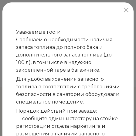
официальный сайт
Уважаемые гости!
Сообщаем о необходимости наличия
Главная
Закупки
ПРИГЛАШЕНИЕ к участию
запаса топлива до полного бака и
/
/
в открытом конкурсе на закупку услуг по охране
дополнительного запаса топлива (до
объектов ГМУ «Санаторий «Белоруссия» на
100 л), в том числе в надежно
период с даты заключения договора по
закрепленной таре в багажнике.
31.03.2027
Для удобства хранения запасного
топлива в соответствии с требованиями
безопасности в санатории оборудовали
специальное помещение.
К остальным закупкам
Порядок действий при заезде:
ПРИГЛАШЕНИЕ к участию
— сообщите администратору на стойке
регистрации отдела маркетинга и
в открытом конкурсе на
размещения о наличии запасного