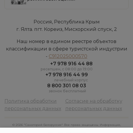
Россия, Республика Крым
г. Ялта. пгт. Кореиз, Мисхорский спуск, 2
Наш номер в едином реестре объектов
классификации в сфере туристской индустрии
-
С912025000570
+7 978 916 44 88
ресепшен, c 08:00 до 19:00
+7 978 916 44 99
лечебный корпус
8 800 301 08 03
звонок бесплатный
Политика обработки
Согласие на обработку
персональных данных
персональных данных
© 2026 "Санаторий Белоруссия". Все права защищены. Информация,
размещенная на сайте, не является публичной офертой
сайт создан
webarena.pro