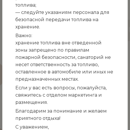
топлива;
— следуйте указаниям персонала для
безопасной передачи топлива на
хранение.
Важно:
хранение топлива вне отведенной
зоны запрещено по правилам
пожарной безопасности, санаторий не
ГМУ «Санаторий «Белоруссия» приглашает на
несет ответственность за топливо,
отдых в Ялту. Окончена работа по инсталляции
оставленное в автомобиле или иных не
Системы подсветки исторического здания
предназначенных местах.
спального корпуса номер 1.
Если у вас есть вопросы, пожалуйста,
свяжитесь с отделом маркетинга и
размещения.
Благодарим за понимание и желаем
приятного отдыха!
С уважением,