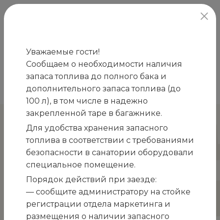
официальный сайт
Уважаемые гости!
Сообщаем о необходимости наличия
Главная
Новости
Системы подсветки
запаса топлива до полного бака и
/
/
исторического здания
дополнительного запаса топлива (до
100 л), в том числе в надежно
закрепленной таре в багажнике.
Системы подсветки
Для удобства хранения запасного
исторического здания
топлива в соответствии с требованиями
безопасности в санатории оборудовали
специальное помещение.
Порядок действий при заезде:
— сообщите администратору на стойке
регистрации отдела маркетинга и
размещения о наличии запасного