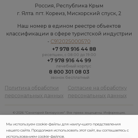
Россия, Республика Крым
г. Ялта. пгт. Кореиз, Мисхорский спуск, 2
Наш номер в едином реестре объектов
классификации в сфере туристской индустрии
-
С912025000570
+7 978 916 44 88
ресепшен, c 08:00 до 19:00
+7 978 916 44 99
лечебный корпус
8 800 301 08 03
звонок бесплатный
Политика обработки
Согласие на обработку
персональных данных
персональных данных
© 2026 "Санаторий Белоруссия". Все права защищены. Информация,
размещенная на сайте, не является публичной офертой
сайт создан
webarena.pro
Мы используем cookie-файлы для наилучшего представления
нашего сайта. Продолжая использовать этот сайт, вы соглашаетесь с
использованием cookie-файлов.