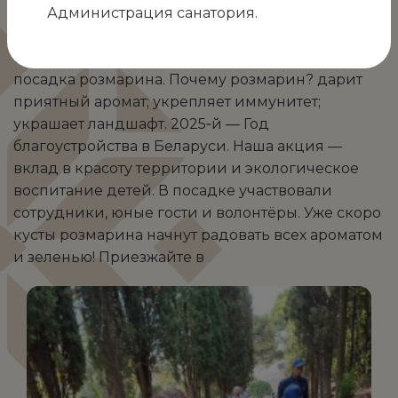
Посадка розмарина в Год благоустройства! 28
Администрация санатория.
октября 2025 года, во время осенних каникул, на
территории санатория Белоруссия» прошла
посадка розмарина. Почему розмарин? дарит
приятный аромат; укрепляет иммунитет;
украшает ландшафт. 2025‑й — Год
благоустройства в Беларуси. Наша акция —
вклад в красоту территории и экологическое
воспитание детей. В посадке участвовали
сотрудники, юные гости и волонтёры. Уже скоро
кусты розмарина начнут радовать всех ароматом
и зеленью! Приезжайте в