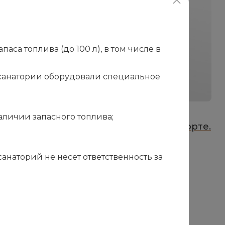
са топлива (до 100 л), в том числе в
в санатории оборудовали специальное
23.06.2026
1
Важная информация для гостей,
аличии запасного топлива;
прибывающих на личном автотранспорте.
«
наторий не несет ответственность за