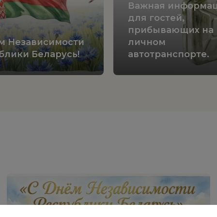
Важная информа
для гостей,
прибывающих на
м Независимости
личном
блики Беларусь!
автотранспорте.