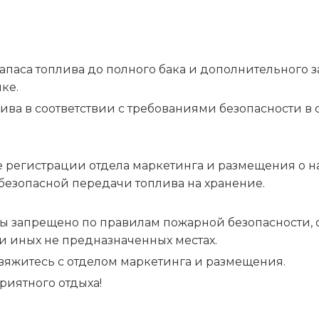
аса топлива до полного бака и дополнительного запа
ке.
лива в соответствии с требованиями безопасности 
03.07.2026
С Днём Независимости Республики
 регистрации отдела маркетинга и размещения о н
Беларусь!
безопасной передачи топлива на хранение.
ы запрещено по правилам пожарной безопасности, са
ли иных не предназначенных местах.
 свяжитесь с отделом маркетинга и размещения.
Наши друзья и партнёры
риятного отдыха!