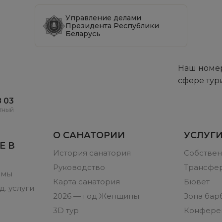
Управление делами
Президента Республики
Беларусь
Наш номер
сфере тур
8 03
тный
О САНАТОРИИ
УСЛУГИ
Е В
История санатория
Собствен
Руководство
Трансфер
ммы
Карта санатория
Бювет
. услуги
2026 — год Женщины
Зона бар
3D тур
Конфере