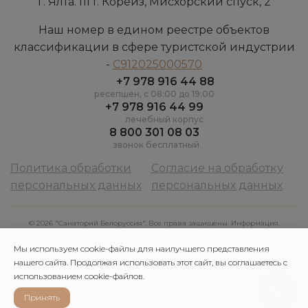
г. Ялта. пгт. Кореиз, Мисхорский спуск, 2
Наш номер в едином реестре объектов
классификации в сфере туристской индустрии
-
С912025000570
+7 978 916 44 88
ресепшен, c 08:00 до 19:00
+7 978 916 44 99
лечебный корпус
8 800 301 08 03
звонок бесплатный
Политика обработки
Согласие на обработку
персональных данных
персональных данных
© 2026 "Санаторий Белоруссия". Все права защищены. Информация,
размещенная на сайте, не является публичной офертой
сайт создан
webarena.pro
Мы используем cookie-файлы для наилучшего представления
нашего сайта. Продолжая использовать этот сайт, вы соглашаетесь с
использованием cookie-файлов.
Принять