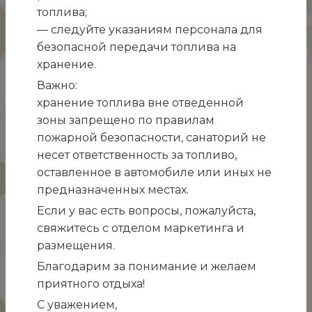
топлива;
— следуйте указаниям персонала для
безопасной передачи топлива на
хранение.
Важно:
хранение топлива вне отведенной
Дорогие Гости санатория «Белоруссия»!
зоны запрещено по правилам
Теперь каждый из вас может стать нашим
пожарной безопасности, санаторий не
почетным Гостем.
несет ответственность за топливо,
оставленное в автомобиле или иных не
Мы запускаем
ПРОГРАММУ ЛОЯЛЬНОСТИ
для
предназначенных местах.
наших постоянных Гостей!
Если у вас есть вопросы, пожалуйста,
Мы благодарим Вас за то, что Вы остаетесь с
свяжитесь с отделом маркетинга и
нами и неоднократно выбираете нас. Нам очень
размещения.
важно, чтобы вы ощущали нашу заботу.
Благодарим за понимание и желаем
Программа лояльности «Почетный гость» дает
приятного отдыха!
возможность всем нашим Гостям получать
дополнительные скидки при последующих
С уважением,