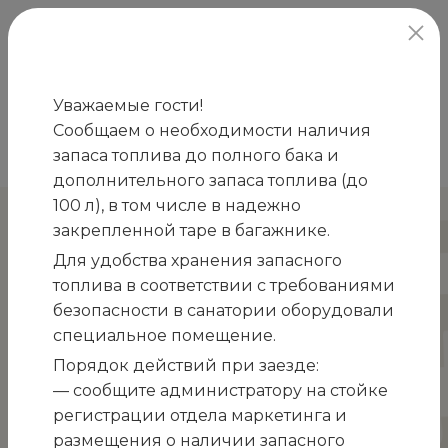
официальный сайт
Уважаемые гости!
Сообщаем о необходимости наличия
Главная
Новости
Программа лояльности
запаса топлива до полного бака и
/
/
дополнительного запаса топлива (до
100 л), в том числе в надежно
Программа лояльности
закрепленной таре в багажнике.
Для удобства хранения запасного
топлива в соответствии с требованиями
безопасности в санатории оборудовали
специальное помещение.
Порядок действий при заезде:
— сообщите администратору на стойке
регистрации отдела маркетинга и
размещения о наличии запасного