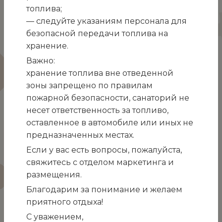
топлива;
— следуйте указаниям персонала для
безопасной передачи топлива на
хранение.
Важно:
хранение топлива вне отведенной
Уважаемые Гости санатория «Белоруссия»!
зоны запрещено по правилам
Приглашаем Вас воспользоваться новой
пожарной безопасности, санаторий не
медицинской услугой.
несет ответственность за топливо,
оставленное в автомобиле или иных не
Вакуумное промывание миндалин аппаратом
предназначенных местах.
«Тонзиллор».
Если у вас есть вопросы, пожалуйста,
Озоно-ультразвуковой
свяжитесь с отделом маркетинга и
оториноларингологический комплекс
размещения.
«Тонзиллор»
предназначен для
консервативного лечения заболеваний ЛОР-
Благодарим за понимание и желаем
органов путем комплексного воздействия
приятного отдыха!
энергией низкочастотного ультразвука,
С уважением,