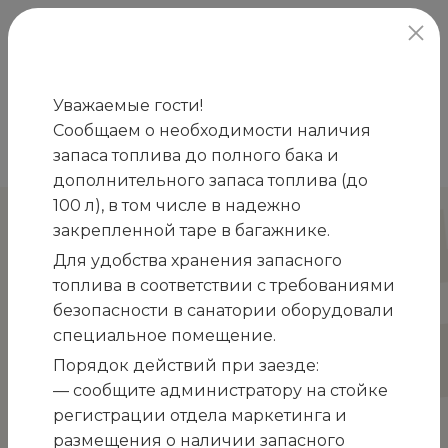
официальный сайт
Уважаемые гости!
Сообщаем о необходимости наличия
Главная
Новости
Процедура «Тонзиллор»
запаса топлива до полного бака и
/
/
дополнительного запаса топлива (до
100 л), в том числе в надежно
Процедура «Тонзиллор»
закрепленной таре в багажнике.
Для удобства хранения запасного
топлива в соответствии с требованиями
безопасности в санатории оборудовали
специальное помещение.
Порядок действий при заезде:
— сообщите администратору на стойке
регистрации отдела маркетинга и
размещения о наличии запасного