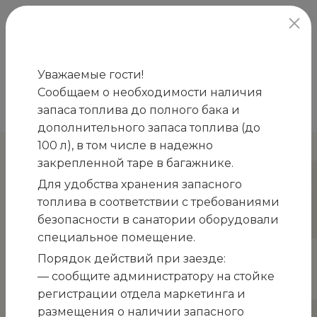
официальный сайт
Уважаемые гости!
Сообщаем о необходимости наличия
Главная
Новости
Как добраться?
запаса топлива до полного бака и
/
/
дополнительного запаса топлива (до
100 л), в том числе в надежно
Как добраться?
закрепленной таре в багажнике.
Для удобства хранения запасного
топлива в соответствии с требованиями
безопасности в санатории оборудовали
специальное помещение.
Порядок действий при заезде:
— сообщите администратору на стойке
регистрации отдела маркетинга и
размещения о наличии запасного