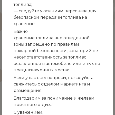
топлива;
— следуйте указаниям персонала для
безопасной передачи топлива на
хранение.
Важно:
хранение топлива вне отведенной
Через Крымский мост
зоны запрещено по правилам
С 18 июля на Крымском мосту по направлению
пожарной безопасности, санаторий не
Тамань-Керчь организовано движение в
несет ответственность за топливо,
реверсивном режиме.
оставленное в автомобиле или иных не
предназначенных местах.
На Крымском мосту продолжают действовать
повышенные меры безопасности со 100%
Если у вас есть вопросы, пожалуйста,
досмотром транспортных средств и багажа. В
свяжитесь с отделом маркетинга и
Минтранспорта Крыма рекомендуют
размещения.
проезжающим Крымский мост упаковать вещи
Благодарим за понимание и желаем
так, чтобы их можно было легко и быстро
приятного отдыха!
перенести из машины в пункт досмотра.
С уважением,