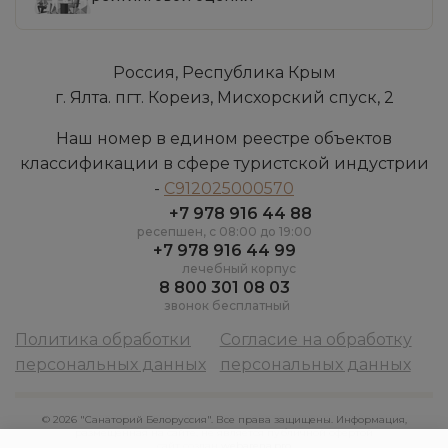
Россия, Республика Крым
г. Ялта. пгт. Кореиз, Мисхорский спуск, 2
Наш номер в едином реестре объектов
классификации в сфере туристской индустрии
-
С912025000570
+7 978 916 44 88
ресепшен, c 08:00 до 19:00
+7 978 916 44 99
лечебный корпус
8 800 301 08 03
звонок бесплатный
Политика обработки
Согласие на обработку
персональных данных
персональных данных
© 2026 "Санаторий Белоруссия". Все права защищены. Информация,
размещенная на сайте, не является публичной офертой
сайт создан
webarena.pro