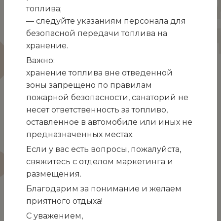
топлива;
— следуйте указаниям персонала для
безопасной передачи топлива на
Через неделю после Дня матери ежегодно в
хранение.
Республике Беларусь отмечается День отца!
Важно:
Быть хорошим отцом – самая ответственная и
хранение топлива вне отведенной
нужная работа в жизни мужчины. Стать
зоны запрещено по правилам
примером для сына и добрым волшебником
пожарной безопасности, санаторий не
для дочери. Научить, рассказать, защитить,
несет ответственность за топливо,
объяснить и сделать всё это с любовью и
оставленное в автомобиле или иных не
терпением – такое может только папа.
предназначенных местах.
Поздравляем всех отцов, гордимся ими и
Если у вас есть вопросы, пожалуйста,
желаем счастья, здоровья, мудрости,
свяжитесь с отделом маркетинга и
сил и радости! С праздником!
размещения.
Благодарим за понимание и желаем
Видеоплеер
приятного отдыха!
С уважением,