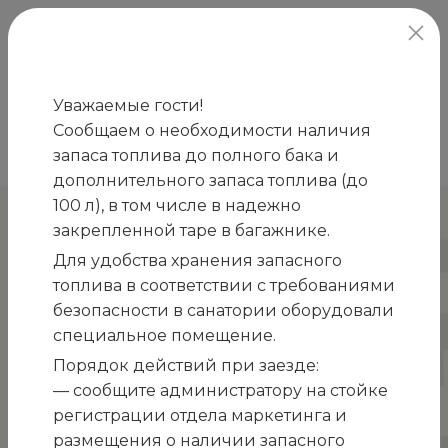
официальный сайт
Уважаемые гости!
Сообщаем о необходимости наличия
Главная
Новости
День отца
запаса топлива до полного бака и
/
/
дополнительного запаса топлива (до
100 л), в том числе в надежно
День отца
закрепленной таре в багажнике.
Для удобства хранения запасного
топлива в соответствии с требованиями
безопасности в санатории оборудовали
специальное помещение.
Порядок действий при заезде:
— сообщите администратору на стойке
регистрации отдела маркетинга и
размещения о наличии запасного