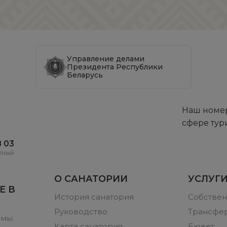
Управление делами
Президента Республики
Беларусь
Наш номер
сфере тур
8 03
тный
О САНАТОРИИ
УСЛУГИ
Е В
История санатория
Собствен
Руководство
Трансфер
ммы
Карта санатория
Бювет