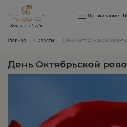
Проживание
Л
официальный сайт
Главная
Новости
День Октябрьской револ
/
/
День Октябрьской рев