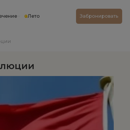
ечение
Лето
Забронировать
юции
олюции