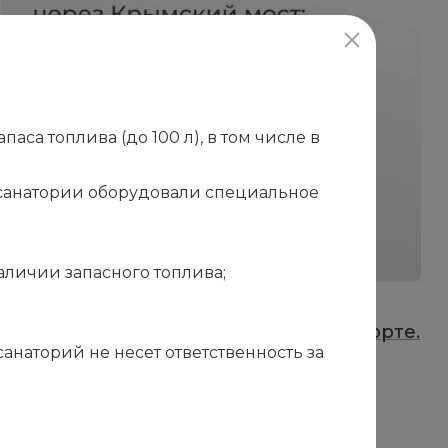
са топлива (до 100 л), в том числе в
в санатории оборудовали специальное
аличии запасного топлива;
23.06.2026
1
Важная информация для гостей,
прибывающих на личном автотранспорте.
«
наторий не несет ответственность за