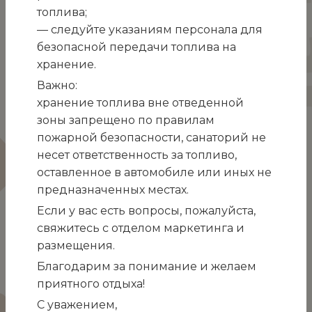
топлива;
— следуйте указаниям персонала для
безопасной передачи топлива на
хранение.
Важно:
хранение топлива вне отведенной
зоны запрещено по правилам
пожарной безопасности, санаторий не
Президент Беларуси Александр Лукашенко,
несет ответственность за топливо,
посещая в праздник Пасхи храм в Орше,
оставленное в автомобиле или иных не
призвал хранить в стране мир и покой.
предназначенных местах.
«Главное — мир. Это уже моя проблема, —
Если у вас есть вопросы, пожалуйста,
подчеркнул белорусский лидер. — Но, коль
свяжитесь с отделом маркетинга и
время выбрало нас, никуда от этого не
размещения.
денешься, — мы должны сохранить мир и покой
на нашей земле. Величайшая задача для
Благодарим за понимание и желаем
нашего поколения».
приятного отдыха!
Глава государства обратил внимание на то, что в
С уважением,