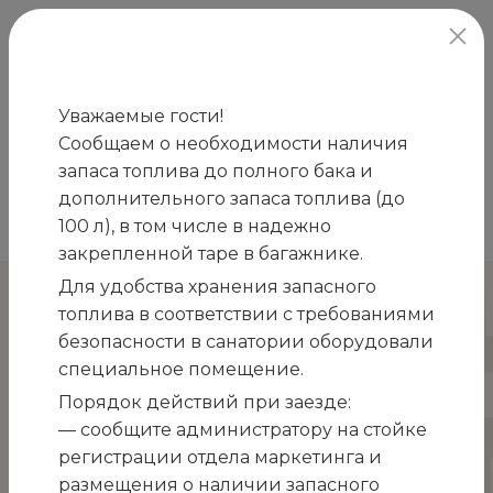
официальный сайт
Уважаемые гости!
Сообщаем о необходимости наличия
Главная
Новости
Александр Лукашенко в
запаса топлива до полного бака и
/
/
храме на Пасху: коль время выбрало нас, давайте
дополнительного запаса топлива (до
сохраним мир и покой
100 л), в том числе в надежно
закрепленной таре в багажнике.
Для удобства хранения запасного
Александр Лукашенко в храме на
топлива в соответствии с требованиями
Пасху: коль время выбрало нас,
безопасности в санатории оборудовали
давайте сохраним мир и покой
специальное помещение.
Порядок действий при заезде:
— сообщите администратору на стойке
регистрации отдела маркетинга и
размещения о наличии запасного