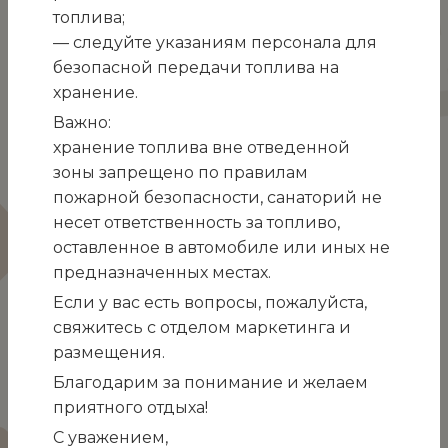
балконом, вид на на горы и на парк санатория.
топлива;
— следуйте указаниям персонала для
безопасной передачи топлива на
ВНИМАНИЕ!
При одноместном размещении
хранение.
отдыхающего в номере, стоимость путёвки
Важно:
рассчитывается с коэффициентом 1,5
хранение топлива вне отведенной
Правила бронирования
зоны запрещено по правилам
пожарной безопасности, санаторий не
несет ответственность за топливо,
Забронировать этот номер
оставленное в автомобиле или иных не
предназначенных местах.
2
1 комната
14-16 м
2+1 гостей
Если у вас есть вопросы, пожалуйста,
свяжитесь с отделом маркетинга и
размещения.
Подписывайтесь чтобы быть в курсе
Благодарим за понимание и желаем
новостей и специальных предложений
приятного отдыха!
Telegram канал
Vkontakte
С уважением,
Одноклассники