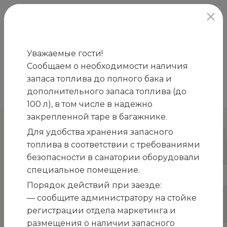
официальный сайт
Уважаемые гости!
Сообщаем о необходимости наличия
Главная
Номера
Корпус №4
Стандарт
запаса топлива до полного бака и
/
/
/
«Горы» однокомнатный 2-х местный (с балконом)
дополнительного запаса топлива (до
100 л), в том числе в надежно
закрепленной таре в багажнике.
КОРПУС №4
Для удобства хранения запасного
Стандарт «Горы» однокомнатный 2-х
топлива в соответствии с требованиями
местный (с балконом)
безопасности в санатории оборудовали
специальное помещение.
Номера категории «Стандарт «Горы»»
Порядок действий при заезде:
представлены однокомнатными двухместными
— сообщите администратору на стойке
номерами гостиничного типа в Корпусе 4.
регистрации отдела маркетинга и
Данная категория номеров представлена с
размещения о наличии запасного