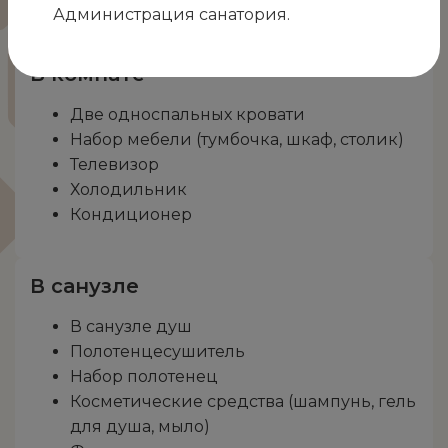
Администрация санатория.
В комнате
Две односпальных кровати
Набор мебели (тумбочка, шкаф, столик)
Телевизор
Холодильник
Кондиционер
В санузле
В санузле душ
Полотенцесушитель
Набор полотенец
Косметические средства (шампунь, гель
для душа, мыло)