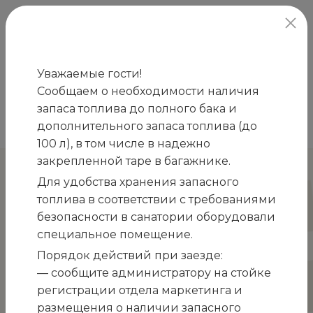
официальный сайт
Уважаемые гости!
Сообщаем о необходимости наличия
Главная
Номера
Корпус №4
Стандарт
запаса топлива до полного бака и
/
/
/
двухкомнатный 2-х местный (с балконом)
дополнительного запаса топлива (до
100 л), в том числе в надежно
закрепленной таре в багажнике.
КОРПУС №4
Для удобства хранения запасного
Стандарт двухкомнатный 2-х
топлива в соответствии с требованиями
местный (с балконом)
безопасности в санатории оборудовали
специальное помещение.
Номера категории «Стандарт двухкомнатный»
Порядок действий при заезде:
представлены двухкомнатными двухместными
— сообщите администратору на стойке
номерами гостиничного типа в Корпусе 4.
регистрации отдела маркетинга и
Данная категория номеров представлена с
размещения о наличии запасного