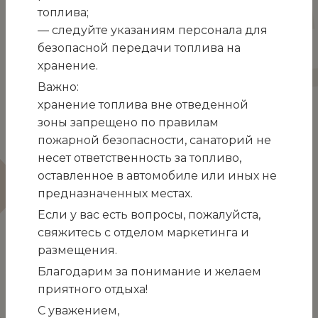
балконом, вид на море или на горы, а также на
топлива;
парк санатория.
— следуйте указаниям персонала для
безопасной передачи топлива на
хранение.
ВНИМАНИЕ!
При одноместном размещении
Важно:
отдыхающего в номере, стоимость путёвки
хранение топлива вне отведенной
рассчитывается с коэффициентом 1,5
зоны запрещено по правилам
Правила бронирования
пожарной безопасности, санаторий не
несет ответственность за топливо,
оставленное в автомобиле или иных не
Забронировать этот номер
предназначенных местах.
Если у вас есть вопросы, пожалуйста,
2
1 комната
23-26 м
2+2 гостей
свяжитесь с отделом маркетинга и
размещения.
Благодарим за понимание и желаем
Подписывайтесь чтобы быть в курсе
приятного отдыха!
новостей и специальных предложений
С уважением,
Telegram канал
Vkontakte