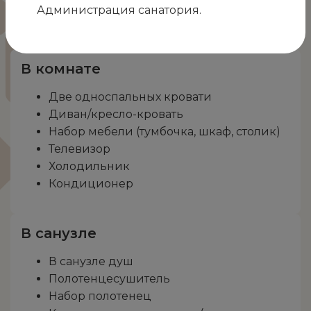
Администрация санатория.
Одноклассники
В комнате
Две односпальных кровати
Диван/кресло-кровать
Набор мебели (тумбочка, шкаф, столик)
Телевизор
Холодильник
Кондиционер
В санузле
В санузле душ
Полотенцесушитель
Набор полотенец