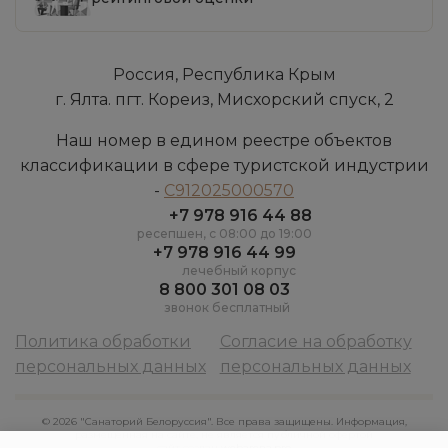
Россия, Республика Крым
г. Ялта. пгт. Кореиз, Мисхорский спуск, 2
Наш номер в едином реестре объектов
классификации в сфере туристской индустрии
-
С912025000570
+7 978 916 44 88
ресепшен, c 08:00 до 19:00
+7 978 916 44 99
лечебный корпус
8 800 301 08 03
звонок бесплатный
Политика обработки
Согласие на обработку
персональных данных
персональных данных
© 2026 "Санаторий Белоруссия". Все права защищены. Информация,
размещенная на сайте, не является публичной офертой
сайт создан
webarena.pro