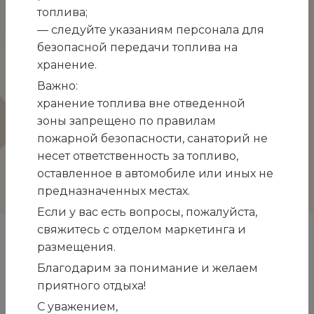
уютной обстановки. Официанты были
топлива;
исключительно приветливы и внимательны,
— следуйте указаниям персонала для
создавая доброжелательную атмосферу.
безопасной передачи топлива на
Отдельная благодарность за сказочные качели,
хранение.
установленные по дороге ко 2 корпусу, которые
Важно:
прекрасно вписались в интерьер, мимо пройти
хранение топлива вне отведенной
невозможно. Это место отдыха, встреч и
зоны запрещено по правилам
общения.
пожарной безопасности, санаторий не
Огромное спасибо всему коллективу саеатория
несет ответственность за топливо,
«Белоруссия» за заботу и внимание к каждому
оставленное в автомобиле или иных не
отдыхающему!
предназначенных местах.
Если у вас есть вопросы, пожалуйста,
свяжитесь с отделом маркетинга и
размещения.
Наши друзья и партнёры
Благодарим за понимание и желаем
приятного отдыха!
С уважением,