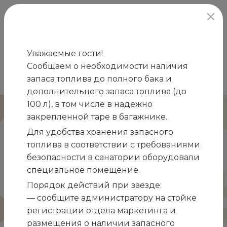
официальный сайт
Уважаемые гости!
Сообщаем о необходимости наличия
Главная
Отзывы
Валера и Марина
запаса топлива до полного бака и
/
/
дополнительного запаса топлива (до
100 л), в том числе в надежно
Валера и Марина
закрепленной таре в багажнике.
Для удобства хранения запасного
Хотим выразить благодарность поварам и
топлива в соответствии с требованиями
обслуживающему персоналу столовой
безопасности в санатории оборудовали
санатория «Белоруссия» во главе с
специальное помещение.
администратором Ириной Александровной.
Порядок действий при заезде:
Здесь мы не только наслаждались вкусными и
— сообщите администратору на стойке
разнообразными блюдами, но и получали массу
регистрации отдела маркетинга и
положительных эмоций от обслуживания и
размещения о наличии запасного