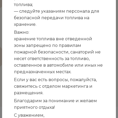
зона для отдыха в дубовой роще. Чудесный
топлива;
благоустроенный пляж, концерты на открытом
— следуйте указаниям персонала для
воздухе для отдыхающих, сбалансированное
безопасной передачи топлива на
питание (питались в ресторане по заказному
хранение.
меню), внимание, доброжелательность и
Важно:
отзывчивость персонала — все это создало
хранение топлива вне отведенной
благоприятную атмосферу. Проживали в 5
зоны запрещено по правилам
корпусе ( 408 номер) — это сказка!
пожарной безопасности, санаторий не
Трехкомнатный номер с уникальной
несет ответственность за топливо,
планировкой и балконом с видом на море и
оставленное в автомобиле или иных не
горы. Любовались потрясающими рассветами и
предназначенных местах.
закатами! Огромная благодарность начальнику
Если у вас есть вопросы, пожалуйста,
отдела бронирования Елене Петровне за
свяжитесь с отделом маркетинга и
доброжелательность, оперативное решение
размещения.
любых вопросов. Спасибо за чудесный отдых!
Благодарим за понимание и желаем
приятного отдыха!
С уважением,