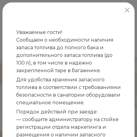
официальный сайт
Уважаемые гости!
Сообщаем о необходимости наличия
Главная
Отзывы
Светлана
запаса топлива до полного бака и
/
/
дополнительного запаса топлива (до
100 л), в том числе в надежно
Светлана
закрепленной таре в багажнике.
Для удобства хранения запасного
Для меня стало хорошей традицией ежегодно
топлива в соответствии с требованиями
отдыхать в этом санатории в летний период.
безопасности в санатории оборудовали
Место уникальное по своему расположению —
специальное помещение.
целебный коктейль из морского, горного
Порядок действий при заезде:
воздуха в сочетании с фитонцидами
— сообщите администратору на стойке
уникальных растений, расположенных на
регистрации отдела маркетинга и
территории санатория. Великолепная парковая
размещения о наличии запасного