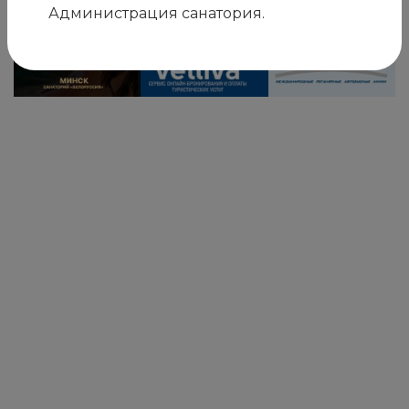
Наши друзья и партнёры
Администрация санатория.