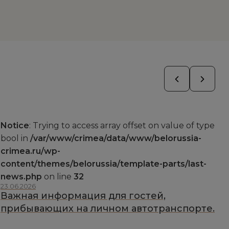
Notice
: Trying to access array offset on value of type
bool in
/var/www/crimea/data/www/belorussia-
crimea.ru/wp-
content/themes/belorussia/template-parts/last-
news.php
on line
32
23.06.2026
Важная информация для гостей,
прибывающих на личном автотранспорте.