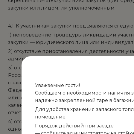
скреплена печатью участника закупок (для юр
закупки или лицом, им уполномоченным.
4.1. К участникам закупки предъявляются следу
1) непроведение процедуры ликвидации участни
закупки — юридического лица или индивидуаль
2) отсутствие приостановления деятельности у
административных правонарушениях;
3) отсутствие у участника закупки недоимки по
Российской Федерации (за исключением сумм, н
с законодательством Российской Федерации о на
Уважаемые гости!
Федерации, по которым имеется вступившее в з
Сообщаем о необходимости наличия зап
или которые признаны безнадежными к взыскани
надежно закрепленной таре в багажни
календарный год, размер которых превышает два
Для удобства хранения запасного топ
отчетности за последний отчетный период;
помещение.
4) отсутствие между участником закупки и Зака
Порядок действий при заезде:
одновременно является представителем учредит
— сообщите администратору на стойке