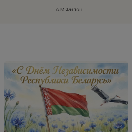
сия» А.М.Филон