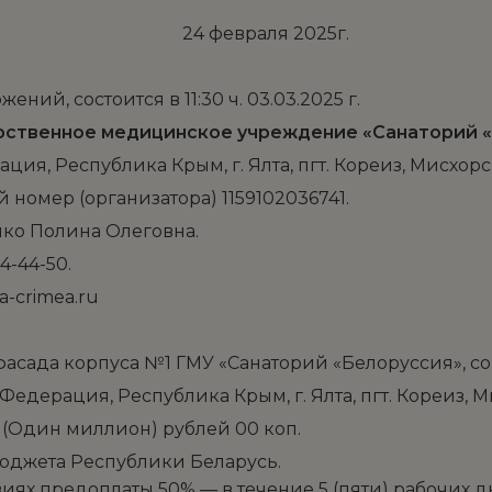
24 февраля 2025г.
ий, состоится в 11:30 ч. 03.03.2025 г.
ударственное медицинское учреждение «Санаторий 
ция, Республика Крым, г. Ялта, пгт. Кореиз, Мисхорск
номер (организатора) 1159102036741.
ойко Полина Олеговна.
4-44-50.
a-crimea.ru
 фасада корпуса №1 ГМУ «Санаторий «Белоруссия», с
Федерация, Республика Крым, г. Ялта, пгт. Кореиз, Ми
0 (Один миллион) рублей 00 коп.
бюджета Республики Беларусь.
овиях предоплаты 50% — в течение 5 (пяти) рабочих