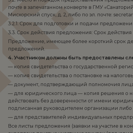
почте в запечатанном конверте в ГМУ «Санаторий 
Мисхорский спуск, д. 2, либо по эл. почте: secreta
3.2.1. Срок для подготовки и подачи предложений: 
3.3. Срок действия предложения: Срок действия
Предложение, имеющее более короткий срок дей
предложений.
4. Участником должны быть предоставлены с
— копия свидетельства о государственной регис
— копия свидетельства о постановке на налоговы
— документ, подтверждающий полномочия лица 
— для юридического лица — копия решения о на
действовать без доверенности от имени юридич
подписанная руководителем организации либо 
— для представителей индивидуальных предпри
Все листы предложения (заявки на участие в ко