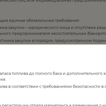
идических лиц или индивидуальных предпринимате
ющие единые обязательные требования:
ка закупки – юридического лица и отсутствие реш
ного предпринимателя несостоятельным (банкротом
частника закупки в порядке, предусмотренном Код
 налогам, сборам, задолженности по иным обязате
а которые предоставлены отсрочка, рассрочка, ин
логах и сборах, которые реструктурированы в соот
аконную силу решение суда о признании обязанност
аса топлива до полного бака и дополнительного запа
ю в соответствии с законодательством Российской
ке.
дцать пять процентов балансовой стоимости активо
лива в соответствии с требованиями безопасности 
зчиком конфликта интересов, под которым понимают
еля некоммерческой организации (участника закупк
 регистрации отдела маркетинга и размещения о н