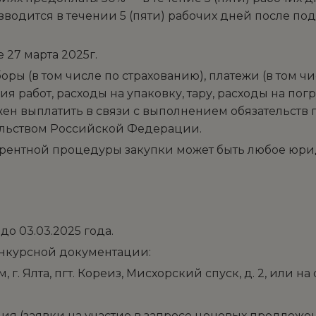
зводится в течении 5 (пяти) рабочих дней после п
 27 марта 2025г.
 сборы (в том числе по страхованию), платежи (в том
 работ, расходы на упаковку, тару, расходы на пог
н выплатить в связи с выполнением обязательств п
тельством Российской Федерации.
курентной процедуры закупки может быть любое юри
до 03.03.2025 года.
онкурсной документации:
. Ялта, пгт. Кореиз, Мисхорский спуск, д. 2, или на 
ния (заявки на участие в запросе ценовых предлож