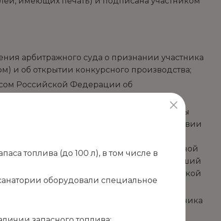
лей, имеющих печать) и подписана участником
ения арбитражного суда о признании участника
) и об открытии конкурсного производства;
ексом Российской Федерации об
льным платежам в бюджеты бюджетной системы
вестиционный налоговый кредит в соответствии
ветствии с законодательством Российской
и заявителя по уплате этих сумм исполненной
са топлива (до 100 л), в том числе в
 Федерации о налогах и сборах) за прошедший
в участника закупки, по данным бухгалтерской
в санатории оборудовали специальное
ся случаи, при которых руководитель Заказчика
и) и (или) руководитель Заказчика, член
аличии запасного топлива;