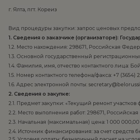
г. Ялта, пгт. Кореиз 
Вид процедуры закупки: запрос ценовых предложен
1. Сведения о заказчике (организаторе): Гос
1.2. Место нахождения: 298671, Российская Федера
1.3. Основной государственный регистрационный 
1.4. Фамилия, имя, отчество контактного лица: Б
1.5. Номер контактного телефона/факса: +7 (3654) 2
1.6. Адрес электронной почты: secretary@belorussi
2. Сведения о закупке:
2.1. Предмет закупки: «Текущий ремонт участков
2.2. Место выполнения работ: 298671, Российская 
2.3. Начальная (максимальная) цена: 1 000 000,0
2.4. Источник финансирования: за счет средств 
2.5. Условия оплаты: безналичный расчет на усл