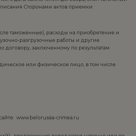
одписания Сторонами актов приемки
 числе таможенные), расходы на приобретение и
рузочно-разгрузочные работы и другие
о договору, заключенному по результатам
дическое или физическое лицо, в том числе
сайте: www.belorussia-crimea.ru
ений): предложения передаются нарочно или по