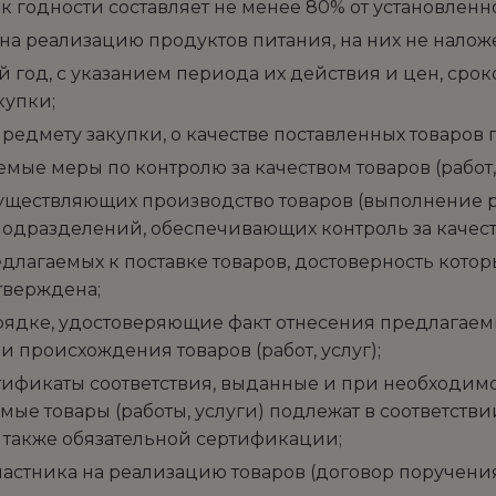
 годности составляет не менее 80% от установленно
на реализацию продуктов питания, на них не нало
год, с указанием периода их действия и цен, сроко
купки;
редмету закупки, о качестве поставленных товаров 
меры по контролю за качеством товаров (работ, у
ествляющих производство товаров (выполнение раб
одразделений, обеспечивающих контроль за качество
длагаемых к поставке товаров, достоверность котор
тверждена;
ке, удостоверяющие факт отнесения предлагаемых к
и происхождения товаров (работ, услуг);
тификаты соответствия, выданные и при необход
мые товары (работы, услуги) подлежат в соответств
 также обязательной сертификации;
ника на реализацию товаров (договор поручения, д