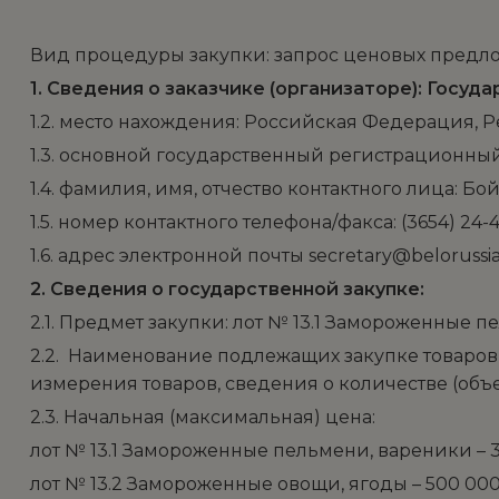
Вид процедуры закупки: запрос ценовых предложен
1. Сведения о заказчике (организаторе): Гос
1.2. место нахождения: Российская Федерация, Ре
1.3. основной государственный регистрационный 
1.4. фамилия, имя, отчество контактного лица: Б
1.5. номер контактного телефона/факса: (3654) 24-4
1.6. адрес электронной почты secretary@belorussia
2. Сведения о государственной закупке:
2.1. Предмет закупки: лот № 13.1 Замороженные 
2.2. Наименование подлежащих закупке товаро
измерения товаров, сведения о количестве (объ
2.3. Начальная (максимальная) цена:
лот № 13.1 Замороженные пельмени, вареники – 3
лот № 13.2 Замороженные овощи, ягоды – 500 000