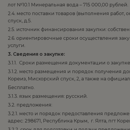
лот №10.1 Минеральная вода – 715 000,00 рублей.
2.4. место поставки товаров (выполнения работ, 
спуск, д.5.
2.5. источник финансирования закупки: собстве
2.6. ориентировочные сроки осуществления закуп
услуги.
3. Сведения о закупке:
3.1.1. Сроки размещения документации о закупке 
3.1.2. место размещения и порядок получения док
Кореиз, Мисхорский спуск, 2, а также на официаль
Бесплатно.
3.1.3. язык размещения: русский.
3.2. предложения:
3.2.1. место и порядок предоставления предлож
адрес: 298671, Республика Крым, г. Ялта, пгт Кор
3.2.2. срок для подготовки и подачи предложений 