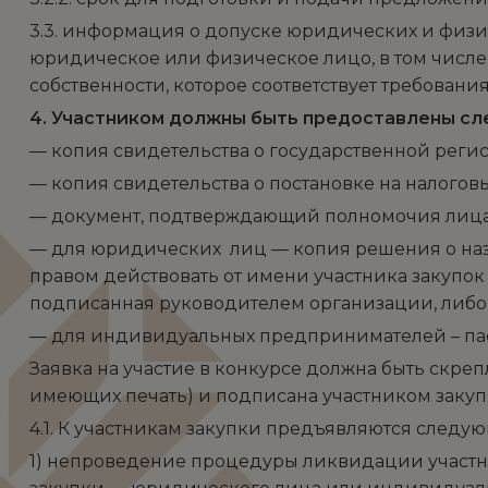
3.3. информация о допуске юридических и физич
юридическое или физическое лицо, в том числ
собственности, которое соответствует требован
4. Участником должны быть предоставлены с
— копия свидетельства о государственной регис
— копия свидетельства о постановке на налоговы
— документ, подтверждающий полномочия лица 
— для юридических лиц — копия решения о назн
правом действовать от имени участника закупок
подписанная руководителем организации, либо 
— для индивидуальных предпринимателей – пас
Заявка на участие в конкурсе должна быть скр
имеющих печать) и подписана участником заку
4.1. К участникам закупки предъявляются следу
1) непроведение процедуры ликвидации участни