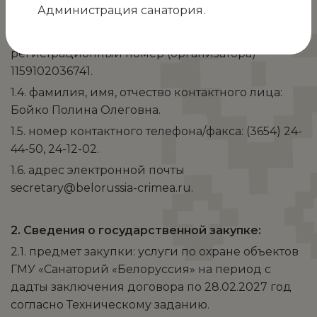
Администрация санатория.
Мисхорский спуск, 2.
1.3. основной государственный
регистрационный номер (организатора)
1159102036741.
1.4. фамилия, имя, отчество контактного лица:
Бойко Полина Олеговна.
1.5. номер контактного телефона/факса: (3654) 24-
44-50, 24-12-02.
1.6. адрес электронной почты
secretary@belorussia-crimea.ru.
2. Сведения о государственной закупке:
2.1. предмет закупки: услуги по охране объектов
ГМУ «Санаторий «Белоруссия» на период ­­­­с
дадты заключения договора по 28.02.2027 год
согласно Техническому заданию.