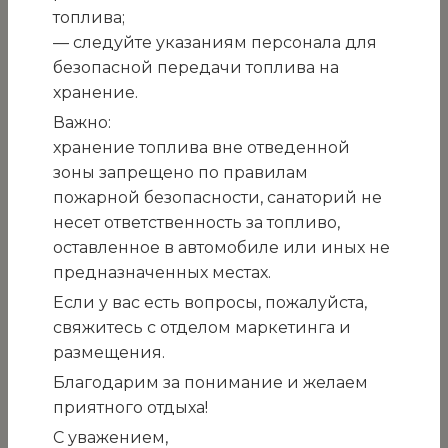
закупку услуг по охране
топлива;
объектов ГМУ «Санаторий
— следуйте указаниям персонала для
безопасной передачи топлива на
«Белоруссия» на период с
хранение.
даты заключения договора
Важно:
хранение топлива вне отведенной
по 28.02.2027
зоны запрещено по правилам
пожарной безопасности, санаторий не
г. Ялта, пгт.
несет ответственность за топливо,
Кореиз
оставленное в автомобиле или иных не
04.03.2026г.
предназначенных местах.
Вид процедуры закупки: открытый конкурс,
Если у вас есть вопросы, пожалуйста,
состоится 11.00 ч. 19.03.2026г.
свяжитесь с отделом маркетинга и
1. Сведения о заказчике (организаторе):
размещения.
Государственное медицинское учреждение
Благодарим за понимание и желаем
«Санаторий «Белоруссия»
приятного отдыха!
1.2. место нахождения: Российская Федерация,
С уважением,
Республика Крым, г. Ялта, пгт. Кореиз,