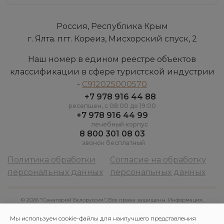
Россия, Республика Крым
г. Ялта. пгт. Кореиз, Мисхорский спуск, 2
Наш номер в едином реестре объектов
классификации в сфере туристской индустрии
-
С912025000570
+7 978 916 44 88
ресепшен, c 08:00 до 19:00
+7 978 916 44 99
лечебный корпус
8 800 301 08 03
звонок бесплатный
Политика обработки
Согласие на обработку
персональных данных
персональных данных
© 2026 "Санаторий Белоруссия". Все права защищены. Информация,
размещенная на сайте, не является публичной офертой
сайт создан
webarena.pro
Мы используем cookie-файлы для наилучшего представления