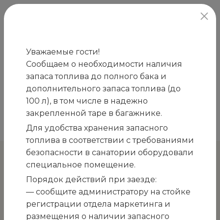
официальный сайт
Уважаемые гости!
Сообщаем о необходимости наличия
Главная
Закупки
ПРИГЛАШЕНИЕ к участию
запаса топлива до полного бака и
/
/
в открытом конкурсе на закупку услуг по охране
дополнительного запаса топлива (до
объектов ГМУ «Санаторий «Белоруссия» на
100 л), в том числе в надежно
период с даты заключения договора по
закрепленной таре в багажнике.
28.02.2027
Для удобства хранения запасного
топлива в соответствии с требованиями
безопасности в санатории оборудовали
специальное помещение.
К остальным закупкам
Порядок действий при заезде:
ПРИГЛАШЕНИЕ к участию
— сообщите администратору на стойке
регистрации отдела маркетинга и
в открытом конкурсе на
размещения о наличии запасного