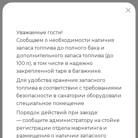
официальный сайт
Уважаемые гости!
Сообщаем о необходимости наличия
Главная
Закупки
ПРИГЛАШЕНИЕ к участию
запаса топлива до полного бака и
/
/
в открытом конкурсе на закупку мебели для зала
дополнительного запаса топлива (до
питания клуба-столовой ГМУ «Санаторий
100 л), в том числе в надежно
«Белоруссия»
закрепленной таре в багажнике.
Для удобства хранения запасного
топлива в соответствии с требованиями
безопасности в санатории оборудовали
К остальным закупкам
специальное помещение.
ПРИГЛАШЕНИЕ к участию
Порядок действий при заезде:
— сообщите администратору на стойке
в открытом конкурсе на
регистрации отдела маркетинга и
закупку мебели для зала
размещения о наличии запасного