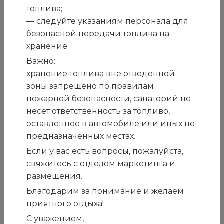
питания клуба-столовой
топлива;
— следуйте указаниям персонала для
ГМУ «Санаторий
безопасной передачи топлива на
«Белоруссия»
хранение.
Важно:
г. Ялта, пгт.
хранение топлива вне отведенной
Кореи
зоны запрещено по правилам
27.10.2025г.
пожарной безопасности, санаторий не
несет ответственность за топливо,
оставленное в автомобиле или иных не
Вид процедуры закупки: открытый конкурс.
предназначенных местах.
Состоится в 11.00 ч. 10 ноября 2025г.
Если у вас есть вопросы, пожалуйста,
Сведения о заказчике (организаторе):
свяжитесь с отделом маркетинга и
Государственное медицинское учреждение
размещения.
«Санаторий «Белоруссия»
Благодарим за понимание и желаем
1.2. место нахождения: Российская Федерация,
приятного отдыха!
Республика Крым, г. Ялта, пгт. Кореиз,
Мисхорский спуск, 2
С уважением,