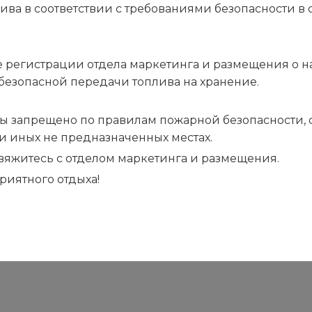
Ресторан
лива в соответствии с требованиями безопасности 
Наши друзья и партнёры
 регистрации отдела маркетинга и размещения о н
безопасной передачи топлива на хранение.
ы запрещено по правилам пожарной безопасности, са
ли иных не предназначенных местах.
 свяжитесь с отделом маркетинга и размещения.
риятного отдыха!