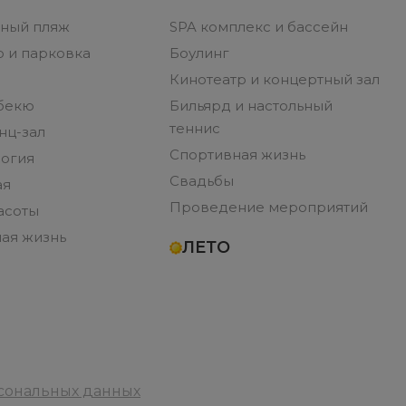
ный пляж
SPA комплекс и бассейн
 и парковка
Боулинг
Кинотеатр и концертный зал
бекю
Бильярд и настольный
теннис
нц-зал
Спортивная жизнь
огия
Свадьбы
ая
Проведение мероприятий
асоты
ая жизнь
ЛЕТО
рсональных данных