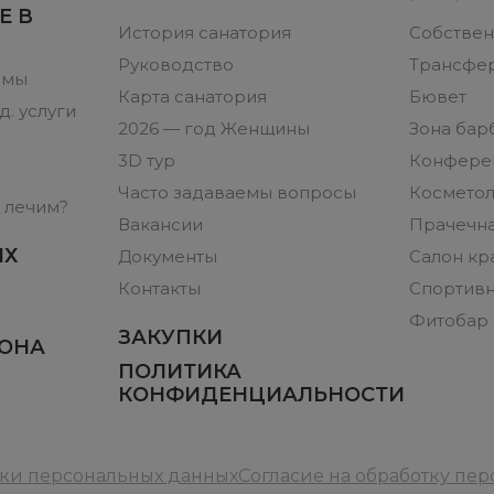
Е В
История санатория
Собствен
Руководство
Трансфер
ммы
Карта санатория
Бювет
. услуги
2026 — год Женщины
Зона бар
3D тур
Конфере
Часто задаваемы вопросы
Косметол
 лечим?
Вакансии
Прачечн
ЫХ
Документы
Салон кр
Контакты
Спортивн
Фитобар
ЗАКУПКИ
ЗОНА
ПОЛИТИКА
КОНФИДЕНЦИАЛЬНОСТИ
тки персональных данных
Согласие на обработку пе