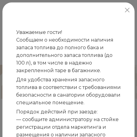
официальный сайт
Уважаемые гости!
Сообщаем о необходимости наличия
Главная
Развлечения
Спортивная
запаса топлива до полного бака и
/
/
площадка
дополнительного запаса топлива (до
100 л), в том числе в надежно
закрепленной таре в багажнике.
Спортивная площадка
Для удобства хранения запасного
топлива в соответствии с требованиями
безопасности в санатории оборудовали
специальное помещение.
Многофункциональная спортивная площадка
Порядок действий при заезде:
санатория предоставляет каждому из Гостей
— сообщите администратору на стойке
возможность заниматься любимыми видами
регистрации отдела маркетинга и
спорта.
размещения о наличии запасного