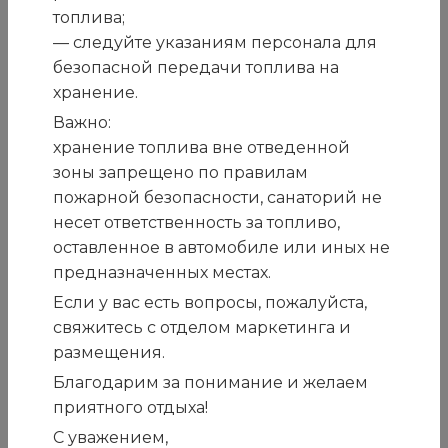
Играя в подвижные игры на свежем воздухе,
топлива;
можно не только интересно провести время и
— следуйте указаниям персонала для
повысить настроение, но и принести большую
безопасной передачи топлива на
пользу своему организму
хранение.
Покрытие:
искусственная трава
Важно:
Прокат:
хранение топлива вне отведенной
инвентарь для большого тенниса, мяч
для футбола, волейбола, баскетбола, бадминтона.
зоны запрещено по правилам
пожарной безопасности, санаторий не
несет ответственность за топливо,
оставленное в автомобиле или иных не
предназначенных местах.
Если у вас есть вопросы, пожалуйста,
свяжитесь с отделом маркетинга и
размещения.
Благодарим за понимание и желаем
приятного отдыха!
С уважением,