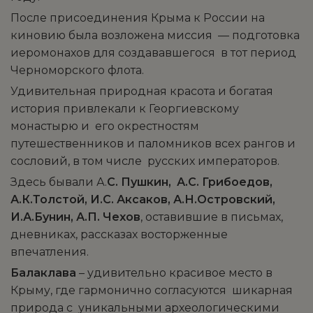
После присоединения Крыма к России на
киновию была возложена миссия — подготовка
иеромонахов для создававшегося в тот период
Черноморского флота.
Удивительная природная красота и богатая
история привлекали к Георгиевскому
монастырю и его окрестностям
путешественников и паломников всех рангов и
сословий, в том числе русских императоров.
Здесь бывали А.
С. Пушкин,
А.С. Грибоедов,
А.К.Толстой, И.С. Аксаков, А.Н.Островский,
И.А.Бунин, А.П. Чехов
, оставившие в письмах,
дневниках, рассказах восторженные
впечатления.
Балаклава
– удивительно красивое место в
Крыму, где гармонично согласуются шикарная
природа с уникальными археологическими