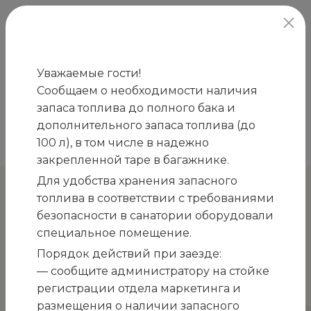
официальный сайт
Уважаемые гости!
Сообщаем о необходимости наличия
Главная
Развлечения
Экскурсии
запаса топлива до полного бака и
/
/
/
Православные святыни Крыма
Жемчужины
дополнительного запаса топлива (до
/
100 л), в том числе в надежно
Севастополя
закрепленной таре в багажнике.
Для удобства хранения запасного
Жемчужины Севастополя
топлива в соответствии с требованиями
безопасности в санатории оборудовали
— Инкерманский мужской монастырь Святого
специальное помещение.
Климента;
Порядок действий при заезде:
— Свято-Георгиевский мужской монастырь на
— сообщите администратору на стойке
мысе Фиолент;
регистрации отдела маркетинга и
размещения о наличии запасного
— Балаклава, крепость Чембало, исторический