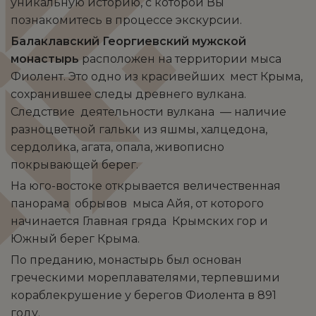
уникальную историю, с которой Вы
познакомитесь в процессе экскурсии.
Балаклавский Георгиевский мужской
монастырь
расположен на территории мыса
Фиолент. Это одно из красивейших мест Крыма,
сохранившее следы древнего вулкана.
Следствие деятельности вулкана — наличие
разноцветной гальки из яшмы, халцедона,
сердолика, агата, опала, живописно
покрывающей берег.
На юго-востоке открывается величественная
панорама обрывов мыса Айя, от которого
начинается Главная гряда Крымских гор и
Южный берег Крыма.
По преданию, монастырь был основан
греческими мореплавателями, терпевшими
кораблекрушение у берегов Фиолента в 891
году.