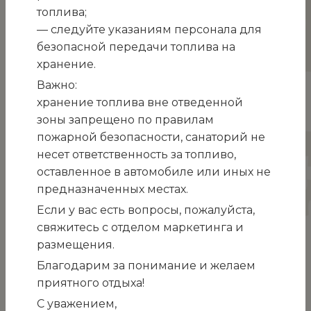
топлива;
центр города; морская прогулка по
— следуйте указаниям персонала для
Балаклавской бухте.
безопасной передачи топлива на
хранение.
Продолжительность экскурсии 9 часов
Важно:
В Инкермане расположен древний комплекс
хранение топлива вне отведенной
пещерных монастырей, основанный,
зоны запрещено по правилам
предположительно, в VIII – IX веках в
пожарной безопасности, санаторий не
Монастырской и Загайданской скалах. Рядом
несет ответственность за топливо,
сохранились остатки крепости Каламита
оставленное в автомобиле или иных не
княжества Феодоро.
предназначенных местах.
Возникновение монастыря предание связывает
Если у вас есть вопросы, пожалуйста,
с почитанием
священномученика
свяжитесь с отделом маркетинга и
Климента,
Римского епископа. В 98 году
размещения.
Климент был сослан за проповедь христианства
Благодарим за понимание и желаем
в каменоломни Инкермана и принял
приятного отдыха!
мученическую кончину через утопление в 101
С уважением,
году. Возле монастыря находился источник