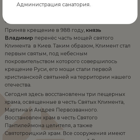
Администрация санатория.
воды, чудесным образом открытый Святым для
облегчения участи каторжан. Сегодня здесь
сохранилось Свято-Климентовское озеро.
Приняв крещение в 988 году,
князь
Владимир
перенёс часть мощей святого
Климента в Киев. Таким образом, Климент стал
первым святым, под небесным
покровительством которого совершилось
крещение Руси, его мощи стали первой
христианской святыней на территории нашего
отечества.
Сегодня здесь восстановлены три пещерных
храма, освященные в честь Святых Климента,
Мартина и Андрея Первозванного.
Восстановлен храм в честь Святого
Пантилеймона целителя, а также
Святотроицкий храм. Все сооружения имеют